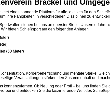
enverein Brackel und Umgege
tet eine spannende Plattform für alle, die sich für den Schießs
m ihre Fähigkeiten in verschiedenen Disziplinen zu entwickel
portwaffen stehen bei uns an oberster Stelle. Unsere erfahrene
e. Wir bieten Schießsport auf den folgenden Anlagen:
eter)
eter)
den (50 Meter)
 Konzentration, Körperbeherrschung und mentale Stärke. Gleichz
sellige Veranstaltungen stärken den Zusammenhalt und machen
uns kennenzulernen. Ob Neuling oder Profi – bei uns finden Sie
orbei und entdecken Sie die faszinierende Welt des Schießsp